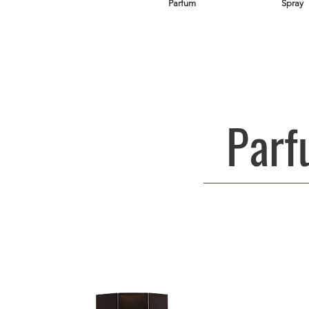
Parfum
Spray
Parf