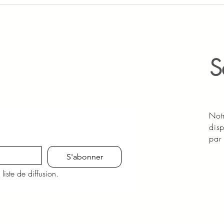
S
Notr
disp
par 
S'abonner
liste de diffusion.