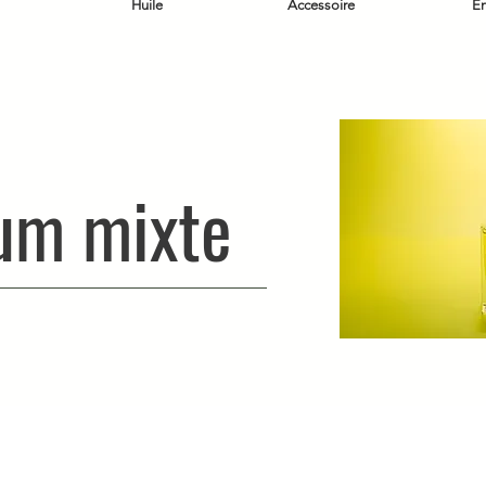
Huile
Accessoire
E
um mixte