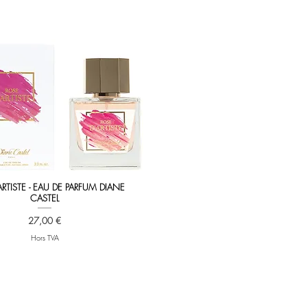
Aperçu rapide
ARTISTE - EAU DE PARFUM DIANE
CASTEL
Prix
27,00 €
Hors TVA