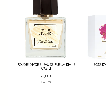
Aperçu rapide
POUDRE D'IVOIRE - EAU DE PARFUM DIANE
ROSE D'
CASTEL
Prix
27,00 €
Hors TVA