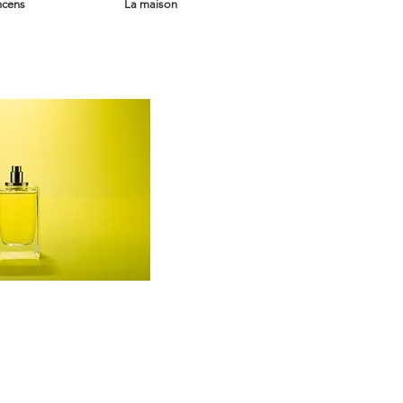
ncens
La maison
Parfum