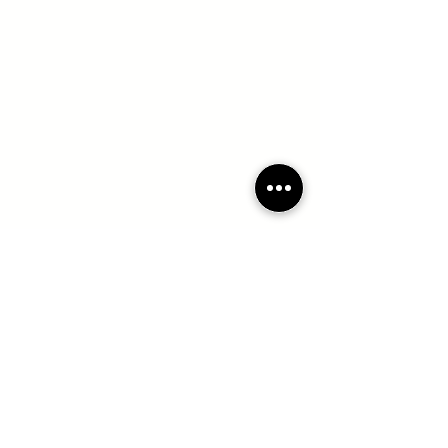
Newsletter
Rejoignez notre liste de diffusion
E-mail
*
S'abonner
Je souhaite m'abonner à votre liste de diffusion.